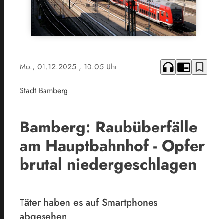
headphones
chrome_reader_mode
bookmark_border
Mo., 01.12.2025
, 10:05 Uhr
Stadt Bamberg
Bamberg: Raubüberfälle
am Hauptbahnhof - Opfer
brutal niedergeschlagen
Täter haben es auf Smartphones
abgesehen