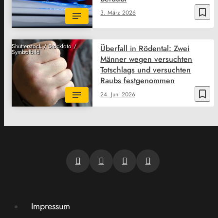
bookmark_border
3. März 2026
Shutterstock / Stockfoto /
Überfall in Rödental: Zwei
Symbolbild
Männer wegen versuchten
Totschlags und versuchten
Raubs festgenommen
bookmark_border
24. Juni 2026
Impressum