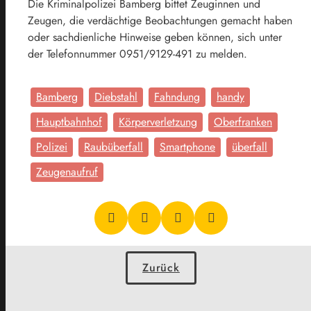
Die Kriminalpolizei Bamberg bittet Zeuginnen und
Zeugen, die verdächtige Beobachtungen gemacht haben
oder sachdienliche Hinweise geben können, sich unter
der Telefonnummer 0951/9129-491 zu melden.
Bamberg
Diebstahl
Fahndung
handy
Hauptbahnhof
Körperverletzung
Oberfranken
Polizei
Raubüberfall
Smartphone
überfall
Zeugenaufruf
Zurück