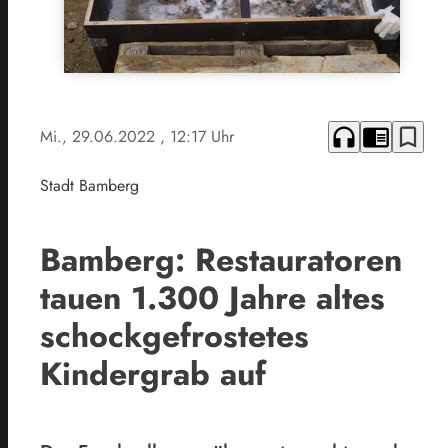
headphones
chrome_reader_mode
bookmark_border
Mi., 29.06.2022
, 12:17 Uhr
Stadt Bamberg
Bamberg: Restauratoren
tauen 1.300 Jahre altes
schockgefrostetes
Kindergrab auf