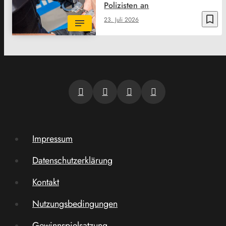
Polizisten an
bookmark_border
23. Juli 2026
Impressum
Datenschutzerklärung
Kontakt
Nutzungsbedingungen
Gewinnspielsatzung