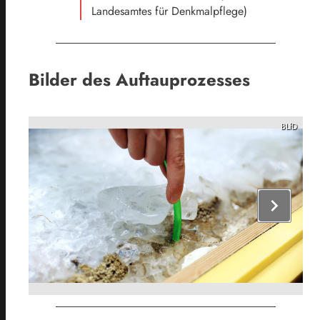
Landesamtes für Denkmalpflege)
Bilder des Auftauprozesses
BLfD
chevron_right