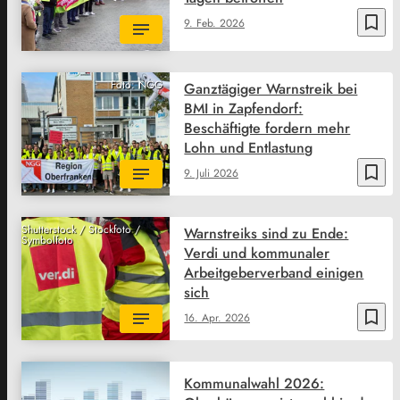
bookmark_border
9. Feb. 2026
Foto: NGG
Ganztägiger Warnstreik bei
BMI in Zapfendorf:
Beschäftigte fordern mehr
Lohn und Entlastung
bookmark_border
9. Juli 2026
Shutterstock / Stockfoto /
Warnstreiks sind zu Ende:
Symbolfoto
Verdi und kommunaler
Arbeitgeberverband einigen
sich
bookmark_border
16. Apr. 2026
Kommunalwahl 2026: