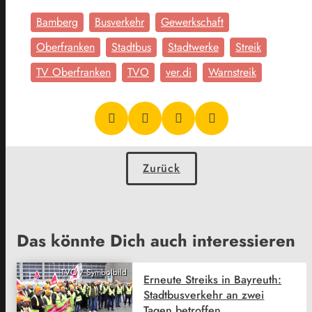
Bamberg
Busverkehr
Gewerkschaft
Oberfranken
Stadtbus
Stadtwerke
Streik
TV Oberfranken
TVO
ver.di
Warnstreik
Zurück
Das könnte Dich auch interessieren
TVO / Symbolbild
Erneute Streiks in Bayreuth:
Stadtbusverkehr an zwei
Tagen betroffen