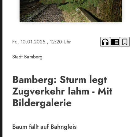
headphones
chrome_reader_mode
bookmark_border
Fr., 10.01.2025
, 12:20 Uhr
Stadt Bamberg
Bamberg: Sturm legt
Zugverkehr lahm - Mit
Bildergalerie
Baum fällt auf Bahngleis