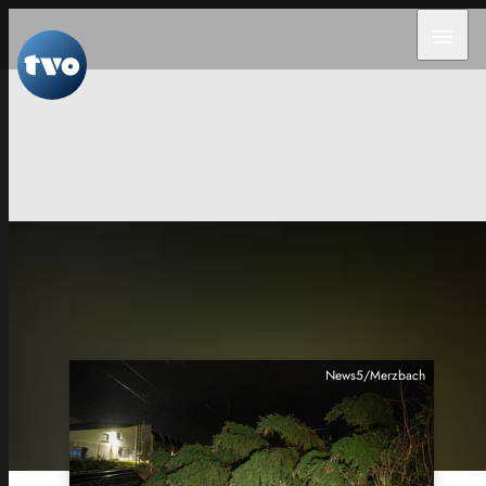
menu
News5/Merzbach