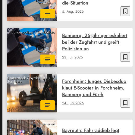
die Situation
bookmark_border
5. Aug. 2026
Bundespolizei / Symbolfoto
Bamberg: 26-Jähriger eskaliert
bei der Zugfahrt und greift
Polizisten an
bookmark_border
23. Juli 2026
Shutterstock / Symbolfoto /
Forchheim: Junges Diebesduo
Stockfoto
klaut E-Scooter in Forchheim,
Bamberg und Fürth
bookmark_border
24. Juni 2026
KI-generiert
Bayreuth: Fahrraddieb legt