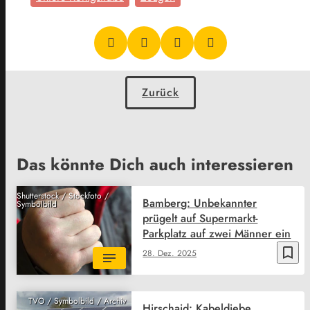
Zurück
Das könnte Dich auch interessieren
Shutterstock / Stockfoto /
Bamberg: Unbekannter
Symbolbild
prügelt auf Supermarkt-
Parkplatz auf zwei Männer ein
bookmark_border
28. Dez. 2025
TVO / Symbolbild / Archiv
Hirschaid: Kabeldiebe