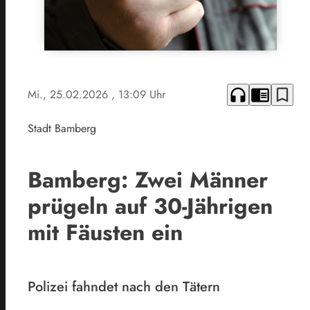
headphones
chrome_reader_mode
bookmark_border
Mi., 25.02.2026
, 13:09 Uhr
Stadt Bamberg
Bamberg: Zwei Männer
prügeln auf 30-Jährigen
mit Fäusten ein
Polizei fahndet nach den Tätern