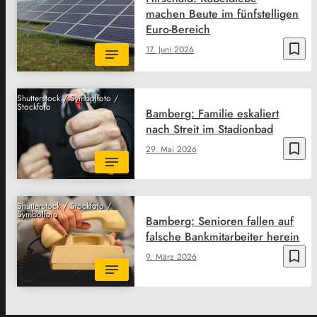
machen Beute im fünfstelligen
Euro-Bereich
bookmark_border
17. Juni 2026
Shutterstock / Symbolfoto /
Stockfoto
Bamberg: Familie eskaliert
nach Streit im Stadionbad
bookmark_border
29. Mai 2026
Shutterstock / Stockfoto /
Symbolfoto
Bamberg: Senioren fallen auf
falsche Bankmitarbeiter herein
bookmark_border
9. März 2026