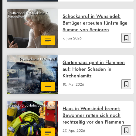
Shutterstock / Stockfoto /
Schockanruf in Wunsiedel:
Symbolfoto
Betrüger erbeuten fünfstellige
Summe von Senioren
bookmark_border
7. Juni 2026
Pressedienst KFVWUN
Gartenhaus geht in Flammen
auf: Hoher Schaden in
Kirchenlamitz
bookmark_border
10. Mai 2026
Shutterstock/Stockfoto/Symbolbild
Haus in Wunsiedel brennt:
Bewohner retten sich noch
rechtzeitig vor den Flammen
bookmark_border
27. Apr. 2026