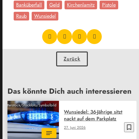
Banküberfall
Geld
Kirchenlamitz
Pistole
Raub
Wunsiedel
Zurück
Das könnte Dich auch interessieren
Shutterstock/Stockfoto/Symbolbild
Wunsiedel: 36-Jährige sitzt
nackt auf dem Parkplatz
bookmark_border
27. Juni 2026