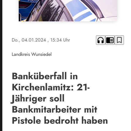
headphones
chrome_reader_mode
bookmark_border
Do., 04.01.2024
, 15:34 Uhr
Landkreis Wunsiedel
Banküberfall in
Kirchenlamitz: 21-
Jähriger soll
Bankmitarbeiter mit
Pistole bedroht haben