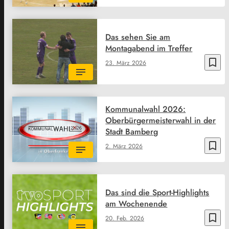
Das sehen Sie am
Montagabend im Treffer
bookmark_border
23. März 2026
Kommunalwahl 2026:
Oberbürgermeisterwahl in der
Stadt Bamberg
bookmark_border
2. März 2026
Das sind die Sport-Highlights
am Wochenende
bookmark_border
20. Feb. 2026