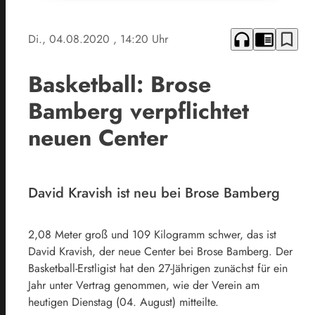
headphones
chrome_reader_mode
bookmark_border
Di., 04.08.2020
, 14:20 Uhr
Basketball: Brose
Bamberg verpflichtet
neuen Center
David Kravish ist neu bei Brose Bamberg
2,08 Meter groß und 109 Kilogramm schwer, das ist
David Kravish, der neue Center bei Brose Bamberg. Der
Basketball-Erstligist hat den 27-Jährigen zunächst für ein
Jahr unter Vertrag genommen, wie der Verein am
heutigen Dienstag (04. August) mitteilte.