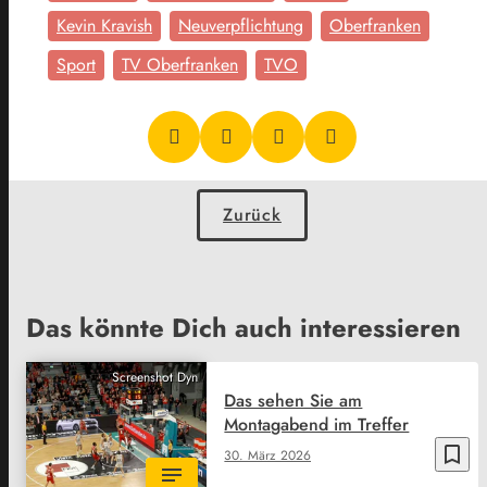
Kevin Kravish
Neuverpflichtung
Oberfranken
Sport
TV Oberfranken
TVO
Zurück
Das könnte Dich auch interessieren
Screenshot Dyn
Das sehen Sie am
Montagabend im Treffer
bookmark_border
30. März 2026