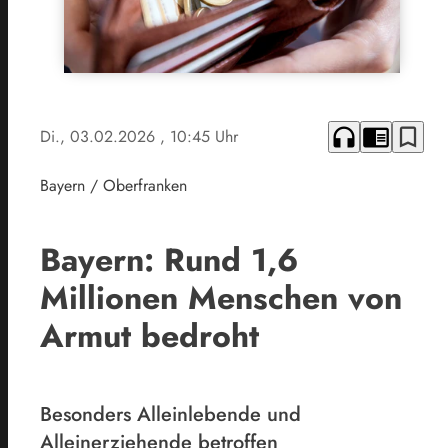
headphones
chrome_reader_mode
bookmark_border
Di., 03.02.2026
, 10:45 Uhr
Bayern / Oberfranken
Bayern: Rund 1,6
Millionen Menschen von
Armut bedroht
Besonders Alleinlebende und
Alleinerziehende betroffen