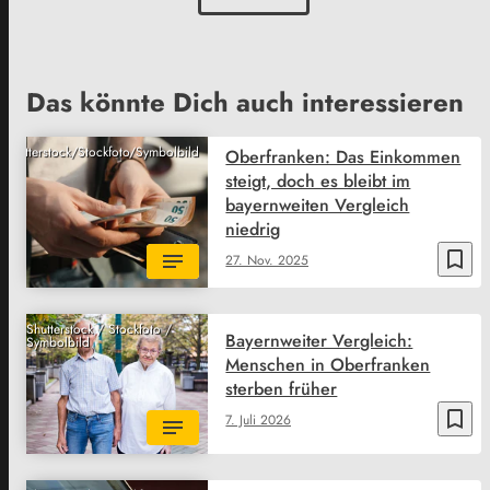
Das könnte Dich auch interessieren
Shutterstock/Stockfoto/Symbolbild
Oberfranken: Das Einkommen
steigt, doch es bleibt im
bayernweiten Vergleich
niedrig
bookmark_border
27. Nov. 2025
Shutterstock / Stockfoto /
Bayernweiter Vergleich:
Symbolbild
Menschen in Oberfranken
sterben früher
bookmark_border
7. Juli 2026