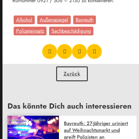
Rufnummer 0921 / 506 – 2130 zu kontaktieren.
Alkohol
Außenspiegel
Bayreuth
Polizeieinsatz
Sachbeschädigung
Zurück
Das könnte Dich auch interessieren
Shutterstock / Stockfoto /
Bayreuth: 27-Jähriger uriniert
Symbolbild
auf Weihnachtsmarkt und
greift Polizisten an