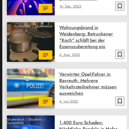
bookmark_border
14. Dez. 2025
Symbolfoto / Shutterstock
Wohnungsbrand in
Weidenberg: Betrunkener
"Koch" schläft bei der
Essenszubereitung ein
bookmark_border
6. Aug. 2026
Shutterstock / Stockfoto /
Verwirrter Opel-Fahrer in
Symbolfoto
Bayreuth: Mehrere
Verkehrsteilnehmer müssen
ausweichen
bookmark_border
4. Juni 2026
Shutterstock / Stockfoto /
1.400 Euro Schaden:
Symbolbild
Nächtliche Randale in Hofer