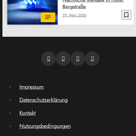
Bergstraße
bookmark_border
29. März 2026
Impressum
Datenschutzerklärung
Kontakt
Nutzungsbedingungen