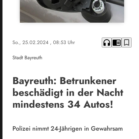
headphones
chrome_reader_mode
bookmark_border
So., 25.02.2024
, 08:53 Uhr
Stadt Bayreuth
Bayreuth: Betrunkener
beschädigt in der Nacht
mindestens 34 Autos!
Polizei nimmt 24-Jährigen in Gewahrsam