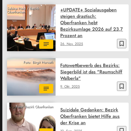
Sabine Heid / Bezirk
+UPDATE+ Sozialausgaben
Oberfranken
steigen drastisch:
Oberfranken hebt
Bezirksumlage 2026 auf 23,7
Prozent an
bookmark_border
26. Nov. 2025
Foto: Birgit Horvath
Fotowettbewerb des Bezirks:
Siegerbild ist das "Raumschiff
Walberla"
bookmark_border
9. Okt. 2025
Foto: Bezirk Oberfranken
Suizidale Gedanken: Bezirk
Oberfranken bietet Hilfe aus
der Krise an
bookmark_border
10. Sep. 2025