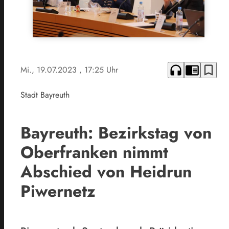
headphones
chrome_reader_mode
bookmark_border
Mi., 19.07.2023
, 17:25 Uhr
Stadt Bayreuth
Bayreuth: Bezirkstag von
Oberfranken nimmt
Abschied von Heidrun
Piwernetz