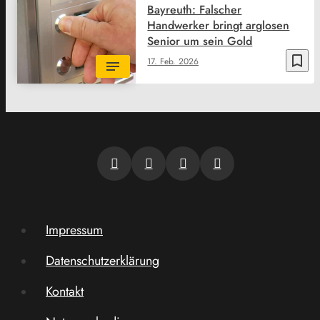
Bayreuth: Falscher
Handwerker bringt arglosen
Senior um sein Gold
bookmark_border
17. Feb. 2026
Impressum
Datenschutzerklärung
Kontakt