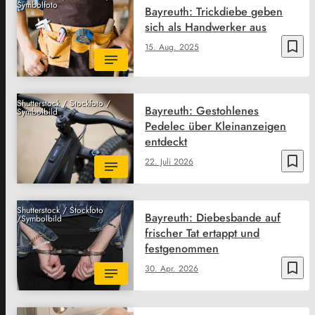
Symbolfoto
Bayreuth: Trickdiebe geben
sich als Handwerker aus
bookmark_border
15. Aug. 2025
Shutterstock / Stockfoto /
Bayreuth: Gestohlenes
Symbolbild
Pedelec über Kleinanzeigen
entdeckt
bookmark_border
22. Juli 2026
Shutterstock / Stockfoto
Bayreuth: Diebesbande auf
/Symbolbild
frischer Tat ertappt und
festgenommen
bookmark_border
30. Apr. 2026