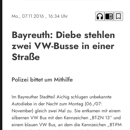
headphones
chrome_reader_mode
bookmark_border
Mo., 07.11.2016
, 16:34 Uhr
Bayreuth: Diebe stehlen
zwei VW-Busse in einer
Straße
Polizei bittet um Mithilfe
Im Bayreuther Stadtteil Aichig schlugen unbekannte
Autodiebe in der Nacht zum Montag (06./07:
November) gleich zwei Mal zu. Sie entkamen mit einem
silbernen VW Bus mit den Kennzeichen „BT-ZN 13“ und
einem blauen VW Bus, an dem die Kennzeichen „BT-PM