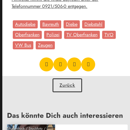
Telefonnummer 0921/506-0 entgegen.
Autodiebe
Bayreuth
Diebe
Diebstahl
Oberfranken
Polizei
TV Oberfranken
TVO
VW Bus
Zeugen
Zurück
Das könnte Dich auch interessieren
Shutterstock / Stockfoto /