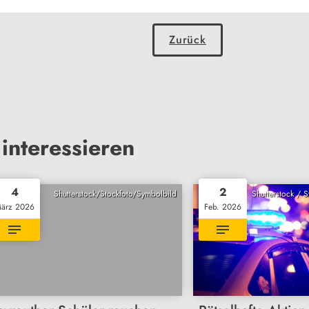
Zurück
interessieren
4
2
Shutterstock/Stockfoto/Symbolbild
Shutterstock / 
ärz 2026
Feb. 2026