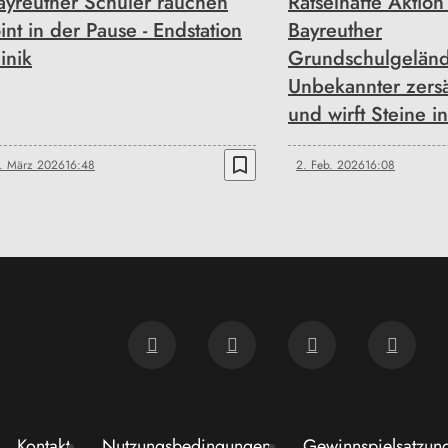
ayreuther Schüler rauchen
Rätselhafte Aktion
oint in der Pause - Endstation
Bayreuther
inik
Grundschulgeländ
Unbekannter zers
und wirft Steine i
bookmark_border
. März 2026
16:48
2. Feb. 2026
16:08
Kontakt
Nutzungsbedingungen
Gewinnspielsatzun