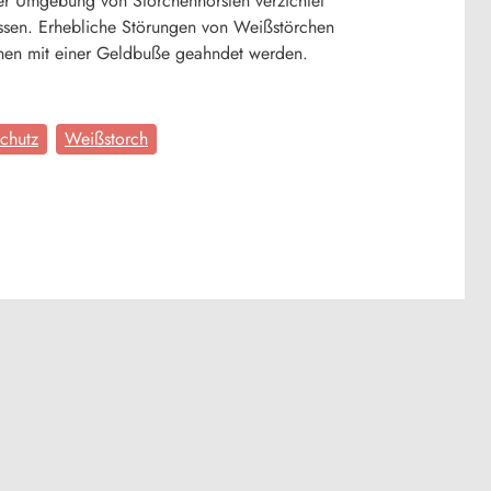
er Umgebung von Storchenhorsten verzichtet
assen. Erhebliche Störungen von Weißstörchen
nnen mit einer Geldbuße geahndet werden.
schutz
Weißstorch