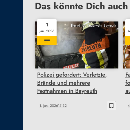
Das könnte Dich auch 
1
Freiwillige Feuerwehr Bayreuth
Jan. 2026
A
Polizei gefordert: Verletzte,
F
Brände und mehrere
f
Festnahmen in Bayreuth
a
bookmark_border
1. Jan. 2026
15:32
4