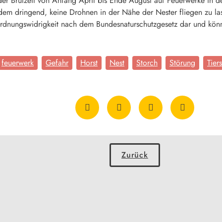
er Brutzeit von Anfang April bis Ende August auf Feuerwerke in d
rdem dringend, keine Drohnen in der Nähe der Nester fliegen zu l
 Ordnungswidrigkeit nach dem Bundesnaturschutzgesetz dar und kö
feuerwerk
Gefahr
Horst
Nest
Storch
Störung
Tier
Zurück