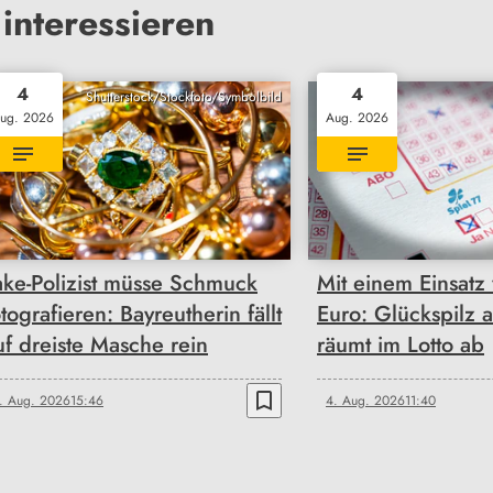
interessieren
4
4
Shutterstock/Stockfoto/Symbolbild
ug. 2026
Aug. 2026
ake-Polizist müsse Schmuck
Mit einem Einsatz
otografieren: Bayreutherin fällt
Euro: Glückspilz 
uf dreiste Masche rein
räumt im Lotto ab
bookmark_border
. Aug. 2026
15:46
4. Aug. 2026
11:40