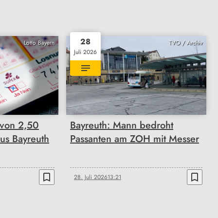
28
Lotto Bayern
TVO / Archiv
Juli 2026
 von 2,50
Bayreuth: Mann bedroht
aus Bayreuth
Passanten am ZOH mit Messer
bookmark_border
bookmark_border
28. Juli 2026
13:21