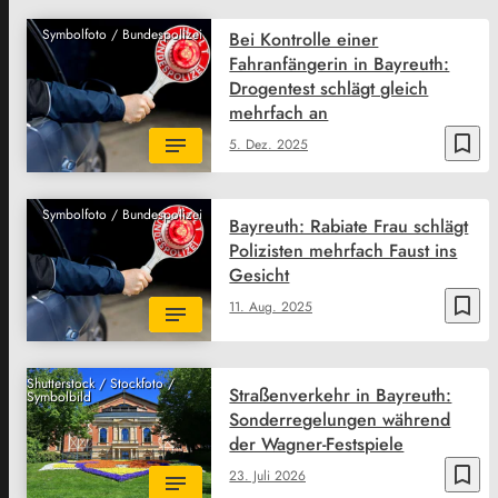
Symbolfoto / Bundespolizei
Bei Kontrolle einer
Fahranfängerin in Bayreuth:
Drogentest schlägt gleich
mehrfach an
bookmark_border
5. Dez. 2025
Symbolfoto / Bundespolizei
Bayreuth: Rabiate Frau schlägt
Polizisten mehrfach Faust ins
Gesicht
bookmark_border
11. Aug. 2025
Shutterstock / Stockfoto /
Straßenverkehr in Bayreuth:
Symbolbild
Sonderregelungen während
der Wagner-Festspiele
bookmark_border
23. Juli 2026