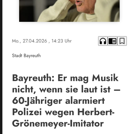
headphones
chrome_reader_mode
bookmark_border
Mo., 27.04.2026
, 14:23 Uhr
Stadt Bayreuth
Bayreuth: Er mag Musik
nicht, wenn sie laut ist –
60-Jähriger alarmiert
Polizei wegen Herbert-
Grönemeyer-Imitator