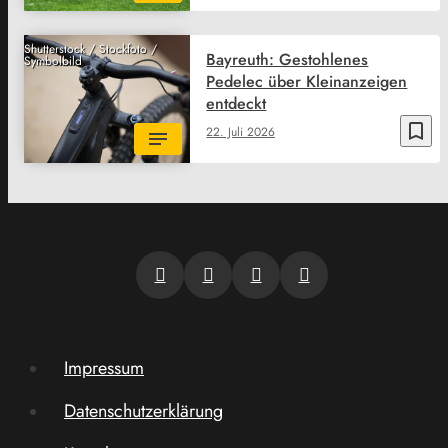
Shutterstock / Stockfoto /
Bayreuth: Gestohlenes
Symbolbild
Pedelec über Kleinanzeigen
entdeckt
bookmark_border
22. Juli 2026
Impressum
Datenschutzerklärung