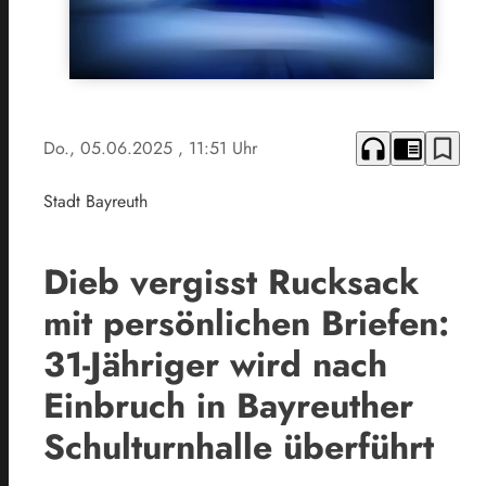
headphones
chrome_reader_mode
bookmark_border
Do., 05.06.2025
, 11:51 Uhr
Stadt Bayreuth
Dieb vergisst Rucksack
mit persönlichen Briefen:
31-Jähriger wird nach
Einbruch in Bayreuther
Schulturnhalle überführt