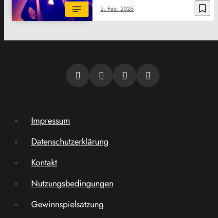
bookmark_border
2. Feb. 2026
Impressum
Datenschutzerklärung
Kontakt
Nutzungsbedingungen
Gewinnspielsatzung