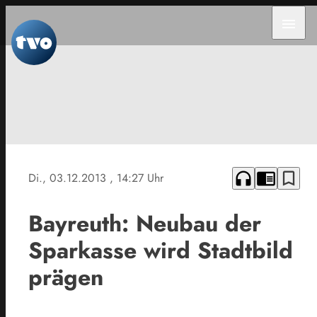
menu
headphones
chrome_reader_mode
bookmark_border
Di., 03.12.2013
, 14:27 Uhr
Bayreuth: Neubau der
Sparkasse wird Stadtbild
prägen