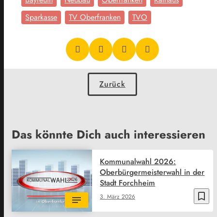
Sparkasse
TV Oberfranken
TVO
Zurück
Das könnte Dich auch interessieren
Kommunalwahl 2026:
Oberbürgermeisterwahl in der
Stadt Forchheim
bookmark_border
3. März 2026