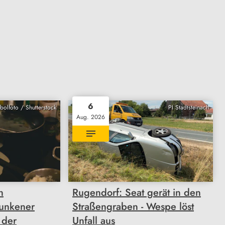
6
bolfoto / Shutterstock
PI Stadtsteinach
Aug. 2026
n
Rugendorf: Seat gerät in den
unkener
Straßengraben - Wespe löst
 der
Unfall aus