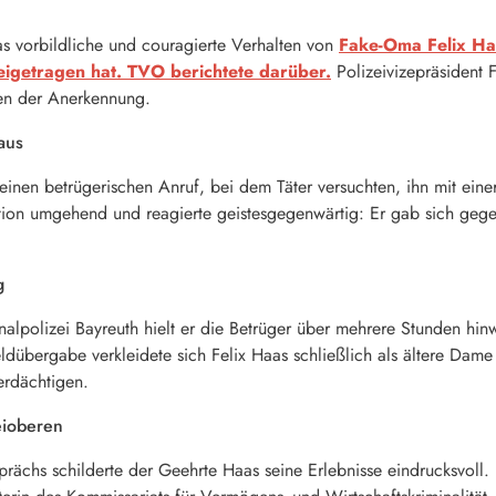
as vorbildliche und couragierte Verhalten von
Fake-Oma Felix Ha
eigetragen hat. TVO berichtete darüber.
Polizeivizepräsident 
hen der Anerkennung.
 aus
 einen betrügerischen Anruf, bei dem Täter versuchten, ihn mit ei
tion umgehend und reagierte geistesgegenwärtig: Er gab sich gegen
g
alpolizei Bayreuth hielt er die Betrüger über mehrere Stunden hin
dübergabe verkleidete sich Felix Haas schließlich als ältere Dame u
erdächtigen.
eioberen
rächs schilderte der Geehrte Haas seine Erlebnisse eindrucksvoll