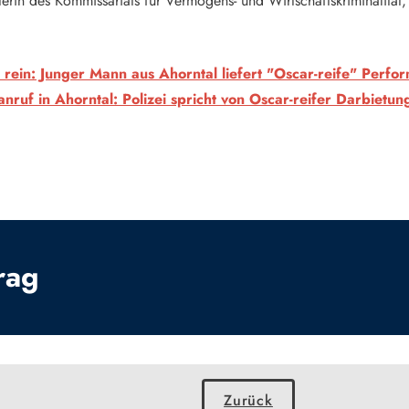
terin des Kommissariats für Vermögens- und Wirtschaftskriminalität, 
rein: Junger Mann aus Ahorntal liefert "Oscar-reife" Perfo
ruf in Ahorntal: Polizei spricht von Oscar-reifer Darbietun
rag
Zurück