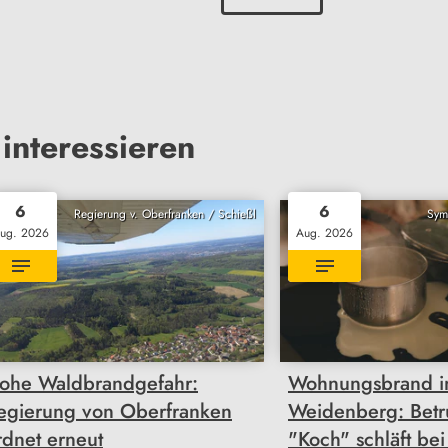
interessieren
6
6
Regierung v. Oberfranken / Schießl
Sym
ug. 2026
Aug. 2026
ohe Waldbrandgefahr:
Wohnungsbrand i
egierung von Oberfranken
Weidenberg: Betr
rdnet erneut
"Koch" schläft bei