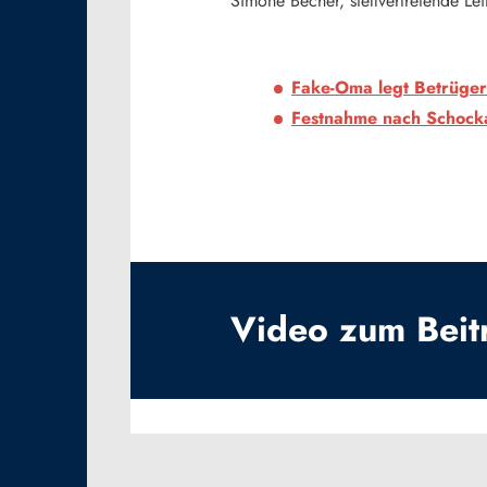
Simone Becher, stellvertretende Lei
Fake-Oma legt Betrüger 
Festnahme nach Schockan
Video zum Beit