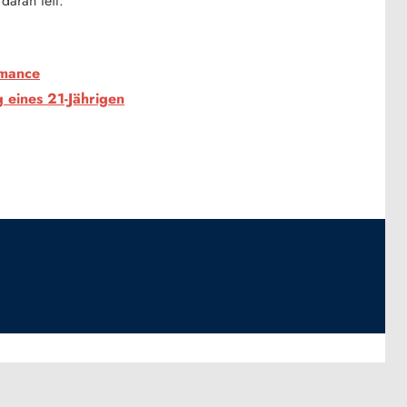
daran teil.
rmance
g eines 21-Jährigen