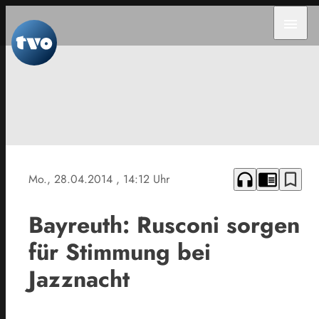
menu
headphones
chrome_reader_mode
bookmark_border
Mo., 28.04.2014
, 14:12 Uhr
Bayreuth: Rusconi sorgen
für Stimmung bei
Jazznacht