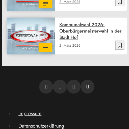
bookmark_border
2. März 2026
Kommunalwahl 2026:
Oberbürgermeisterwahl in der
Stadt Hof
bookmark_border
2. März 2026
Impressum
Datenschutzerklärung