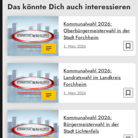
Das könnte Dich auch interessieren
Kommunalwahl 2026:
Oberbürgermeisterwahl in der
Stadt Forchheim
bookmark_border
3. März 2026
Kommunalwahl 2026:
Landratswahl im Landkreis
Forchheim
bookmark_border
3. März 2026
Kommunalwahl 2026:
Bürgermeisterwahl in der
Stadt Lichtenfels