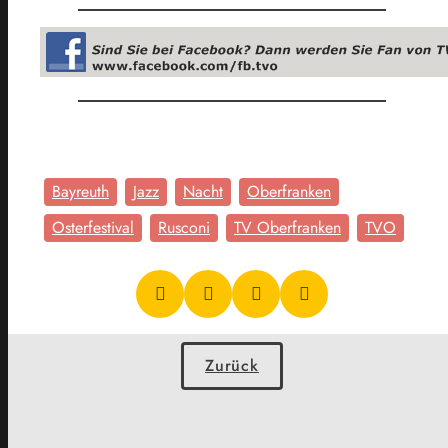
Bayreuth
Jazz
Nacht
Oberfranken
Osterfestival
Rusconi
TV Oberfranken
TVO
Zurück