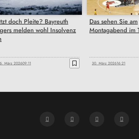
etzt doch Pleite? Bayreuth
Das sehen Sie am
igers melden wohl Insolvenz
Montagabend im T
n
bookmark_border
6. März 2026
09:11
30. März 2026
16:21