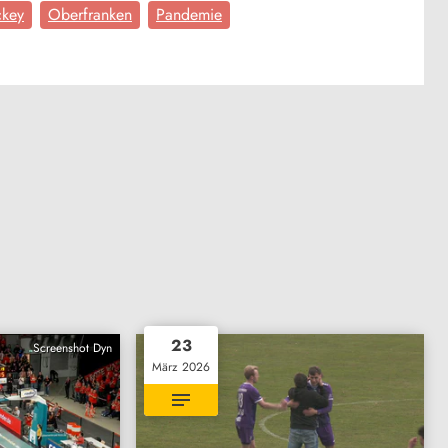
ckey
Oberfranken
Pandemie
23
Screenshot Dyn
März 2026