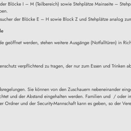
er Blöcke I – M (Teilbereich) sowie Stehplätze Mainseite – Stehpl
ben.
esucher der Blöcke E – H sowie Block Z und Stehplätze analog zu
le
de geöffnet werden, stehen weitere Ausgänge (Notfalltüren) in Ric
senschutz verpflichtend zu tragen, der nur zum Essen und Trinke
tandsregelungen. Sie können von den Zuschauern nebeneinander ei
tet und der Abstand eingehalten werden. Familien und / oder im
er Ordner und der Security-Mannschaft kann es geben, so der Vere