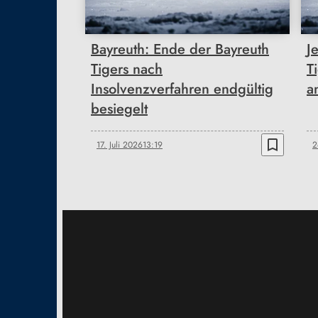
Bayreuth: Ende der Bayreuth
J
Tigers nach
T
Insolvenzverfahren endgültig
a
besiegelt
bookmark_border
17. Juli 2026
13:19
2