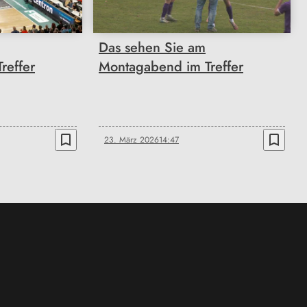
Das sehen Sie am
reffer
Montagabend im Treffer
bookmark_border
bookmark_border
23. März 2026
14:47