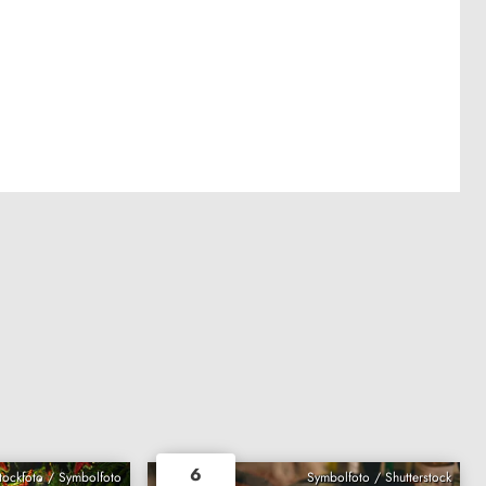
6
Stockfoto / Symbolfoto
Symbolfoto / Shutterstock