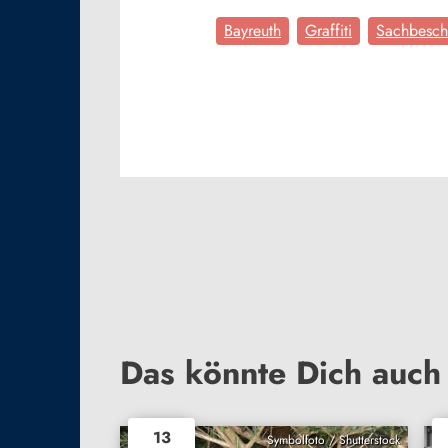
Bayreuth
Graffiti
Sachbesch
Das könnte Dich auch 
13
Symbolfoto / Shutterstock