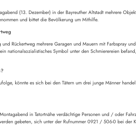
abend (13. Dezember) in der Bayreuther Altstadt mehrere Objekte
enommen und bittet die Bevölkerung um Mithilfe.
rtweg
g und Rückertweg mehrere Garagen und Mauern mit Farbspray und 
in nationalsozialistisches Symbol unter den Schmierereien befand,
h?
 zufolge, könnte es sich bei den Tätern um drei junge Männer hand
Montagabend in Tatortnähe verdächtige Personen und / oder Fahrz
den gebeten, sich unter der Rufnummer 0921 / 506-0 bei der Kri