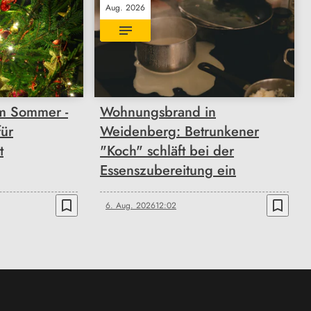
Aug. 2026
im Sommer -
Wohnungsbrand in
ür
Weidenberg: Betrunkener
t
"Koch" schläft bei der
Essenszubereitung ein
bookmark_border
bookmark_border
6. Aug. 2026
12:02