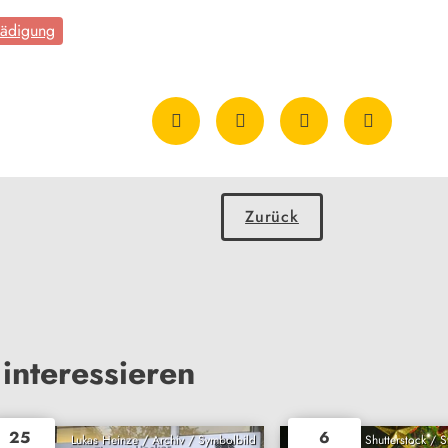
ädigung
Zurück
interessieren
25
6
Lukas Heinze / Archiv / Symbolbild
Shutterstock / 