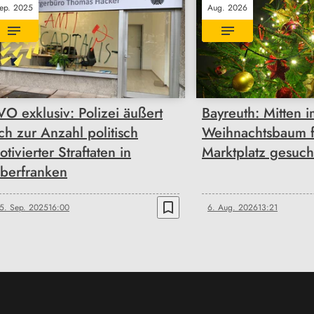
ep. 2025
Aug. 2026
VO exklusiv: Polizei äußert
Bayreuth: Mitten 
ich zur Anzahl politisch
Weihnachtsbaum f
otivierter Straftaten in
Marktplatz gesuch
berfranken
bookmark_border
5. Sep. 2025
16:00
6. Aug. 2026
13:21