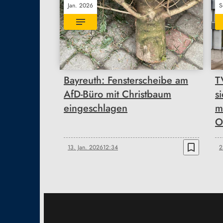
Jan. 2026
S
Bayreuth: Fensterscheibe am
T
AfD-Büro mit Christbaum
s
eingeschlagen
m
O
bookmark_border
13. Jan. 2026
12:34
2