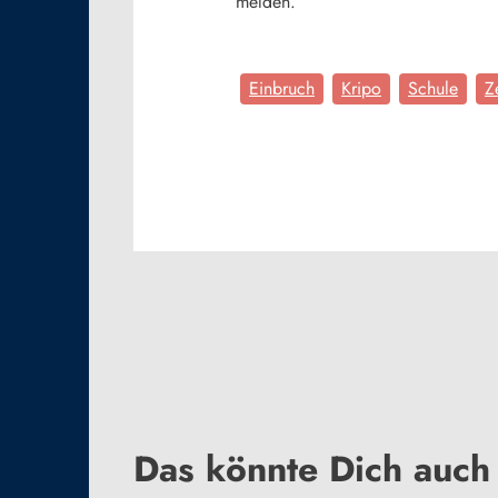
melden.
Einbruch
Kripo
Schule
Z
Das könnte Dich auch 