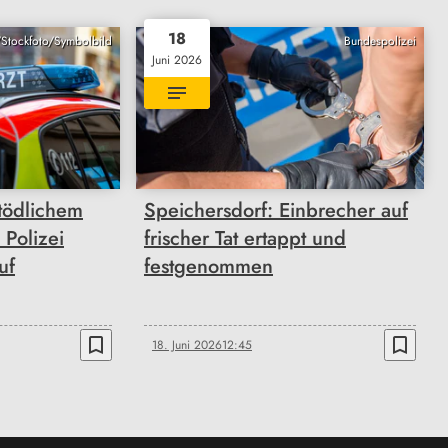
18
/Stockfoto/Symbolbild
Bundespolizei
Juni 2026
ödlichem
Speichersdorf: Einbrecher auf
 Polizei
frischer Tat ertappt und
uf
festgenommen
bookmark_border
bookmark_border
18. Juni 2026
12:45