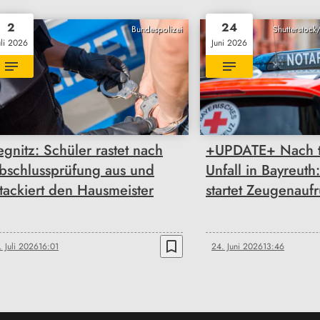
2
24
Bundespolizei
Shutterstock
uli 2026
Juni 2026
egnitz: Schüler rastet nach
+UPDATE+ Nach t
bschlussprüfung aus und
Unfall in Bayreuth:
ttackiert den Hausmeister
startet Zeugenaufr
bookmark_border
. Juli 2026
16:01
24. Juni 2026
13:46