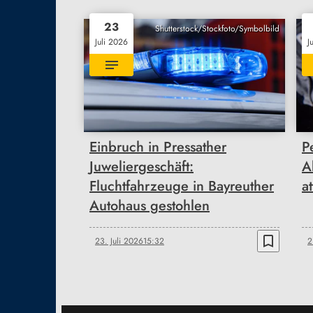
23
Shutterstock/Stockfoto/Symbolbild
Juli 2026
J
Einbruch in Pressather
P
Juweliergeschäft:
A
Fluchtfahrzeuge in Bayreuther
a
Autohaus gestohlen
bookmark_border
23. Juli 2026
15:32
2