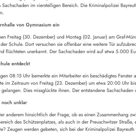
en Sachschaden im vierstelligen Bereich. Die Kriminalpolizei Bayre
n.
urnhalle von Gymnasium ein
chen Freitag (30. Dezember) und Montag (02. Januar) am Graf-Mün
le der Schule. Dort versuchen sie offenbar eine weitere Tür aufzub
und flüchteten unerkannt. Der Sachschaden wird auf etwa 5.000 Eu
hule entdeckt
en 08:15 Uhr bemerkte ein Mitarbeiter ein beschädigtes Fenster 
nte im Zeitraum von Freitag (23. Dezember) um etwa 20:00 Uhr bis
gelangen. Dies missglückte ihnen. Der entstandene Sachschaden 
 noch unklar
unter anderem hinsichtlich der Frage, ob es einen Zusammenhang zw
 Bereich des Schützenplatzes, als auch in der Preuschwitzer Straß
te? Zeugen werden gebeten, sich bei der Kriminalpolizei Bayreut