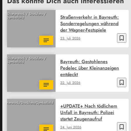
Das könnte Dich auch interessieren
Shutterstock / Stockfoto /
Straßenverkehr in Bayreuth:
Symbolbild
Sonderregelungen während
der Wagner-Festspiele
bookmark_border
23. Juli 2026
Shutterstock / Stockfoto /
Bayreuth: Gestohlenes
Symbolbild
Pedelec über Kleinanzeigen
entdeckt
bookmark_border
22. Juli 2026
Shutterstock/Stockfoto/Symbolbild
+UPDATE+ Nach tödlichem
Unfall in Bayreuth: Polizei
startet Zeugenaufruf
bookmark_border
24. Juni 2026