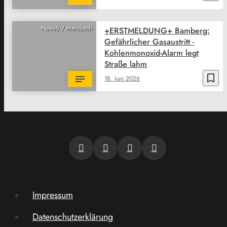
News5 / Merzbach
+ERSTMELDUNG+ Bamberg:
Gefährlicher Gasaustritt -
Kohlenmonoxid-Alarm legt
Straße lahm
bookmark_border
18. Juni 2026
Impressum
Datenschutzerklärung