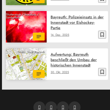
Shutterstock / Stockfoto /
Bayreuth: Polizeieinsatz in der
Symbolfoto
Innenstadt vor Eishockey-
Partie
bookmark_border
14. Dez. 2025
Grafik: Stadt Bayreuth
Aufwertung: Bayreuth
beschließt den Umbau der
historischen Innenstadt
bookmark_border
30. Okt. 2025