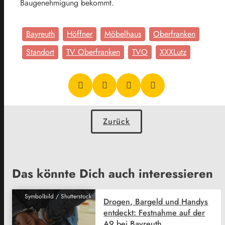
Baugenehmigung bekommt.
Bayreuth
Höffner
Möbelhaus
Oberfranken
Standort
TV Oberfranken
TVO
XXXLutz
Zurück
Das könnte Dich auch interessieren
Symbolbild / Shutterstock
Drogen, Bargeld und Handys
entdeckt: Festnahme auf der
A9 bei Bayreuth