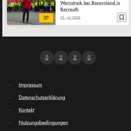
Warnstreik bei Bayernland in
Bayreuth
bookmark_border
23. Juli 2026
Impressum
Datenschutzerklärung
Kontakt
Nutzungsbedingungen