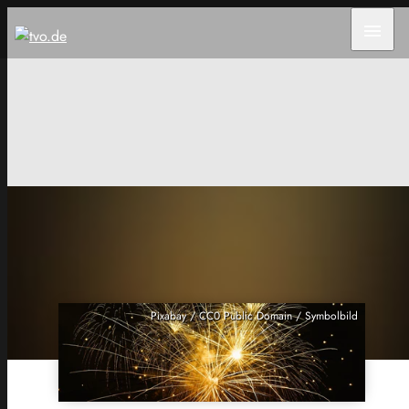
menu
Pixabay / CC0 Public Domain / Symbolbild