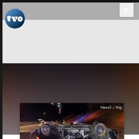
menu
News5 / Ittig