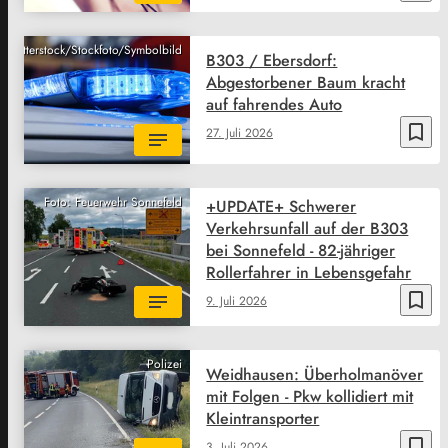
Shutterstock/Stockfoto/Symbolbild
B303 / Ebersdorf:
Abgestorbener Baum kracht
auf fahrendes Auto
bookmark_border
27. Juli 2026
Foto: Feuerwehr Sonnefeld
+UPDATE+ Schwerer
Verkehrsunfall auf der B303
bei Sonnefeld - 82-jähriger
Rollerfahrer in Lebensgefahr
bookmark_border
9. Juli 2026
Polizei
Weidhausen: Überholmanöver
mit Folgen - Pkw kollidiert mit
Kleintransporter
bookmark_border
3. Juli 2026