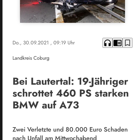
headphones
chrome_reader_mode
bookmark_border
Do., 30.09.2021
, 09:19 Uhr
Landkreis Coburg
Bei Lautertal: 19-Jähriger
schrottet 460 PS starken
BMW auf A73
Zwei Verletzte und 80.000 Euro Schaden
nach Unfall am Mittwochabend