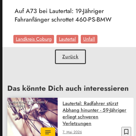
Auf A73 bei Lautertal: 19-Jähriger
Fahranfänger schrottet 460-PS-BMW
Landkreis Coburg
Lautertal
Unfall
Zurück
Das könnte Dich auch interessieren
Shutterstock / Stockfoto /
Lautertal: Radfahrer stürzt
Symbolbild
Abhang hinunter - 59-Jähriger
erliegt schweren
Verletzungen
bookmark_border
7. Mai 2026