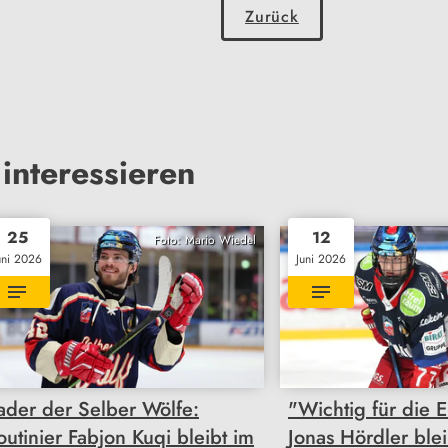
Zurück
interessieren
25
12
Foto: Mario Wiedel
uni 2026
Juni 2026
ader der Selber Wölfe:
"Wichtig für die 
outinier Fabjon Kuqi bleibt im
Jonas Hördler ble