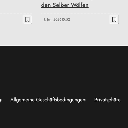
den Selber Wölfen
bookmark_border
bookmark_border
1. Juni 2026
15:52
g
Allgemeine Geschäftsbedingungen
Privatsphäre