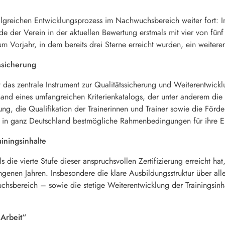
folgreichen Entwicklungsprozess im Nachwuchsbereich weiter fort
 der Verein in der aktuellen Bewertung erstmals mit vier von fün
 Vorjahr, in dem bereits drei Sterne erreicht wurden, ein weitere
tssicherung
 das zentrale Instrument zur Qualitätssicherung und Weiterentwic
and eines umfangreichen Kriterienkatalogs, der unter anderem die Tr
ng, die Qualifikation der Trainerinnen und Trainer sowie die Förd
ten in ganz Deutschland bestmögliche Rahmenbedingungen für ihre E
iningsinhalte
 die vierte Stufe dieser anspruchsvollen Zertifizierung erreicht hat,
angenen Jahren. Insbesondere die klare Ausbildungsstruktur über all
uchsbereich – sowie die stetige Weiterentwicklung der Trainingsi
 Arbeit“