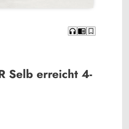
headphones
chrome_reader_mode
bookmark_border
 Selb erreicht 4-