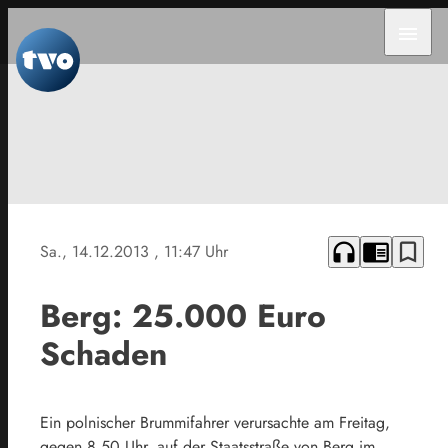
menu
headphones
chrome_reader_mode
bookmark_border
Sa., 14.12.2013
, 11:47 Uhr
Berg: 25.000 Euro
Schaden
Ein polnischer Brummifahrer verursachte am Freitag,
gegen 8.50 Uhr, auf der Staatsstraße von Berg im