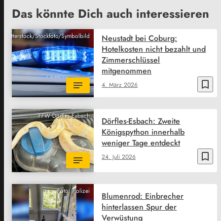
Das könnte Dich auch interessieren
Shutterstock/Stockfoto/Symbolbild
Neustadt bei Coburg:
Hotelkosten nicht bezahlt und
Zimmerschlüssel
mitgenommen
bookmark_border
4. März 2026
FFW Dörfles-Esbach
Dörfles-Esbach: Zweite
Königspython innerhalb
weniger Tage entdeckt
bookmark_border
24. Juli 2026
Foto: Polizei
Blumenrod: Einbrecher
hinterlassen Spur der
Verwüstung