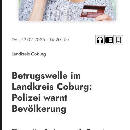
headphones
chrome_reader_mode
bookmark_border
Do., 19.02.2026
, 14:20 Uhr
Landkreis Coburg
Betrugswelle im
Landkreis Coburg:
Polizei warnt
Bevölkerung