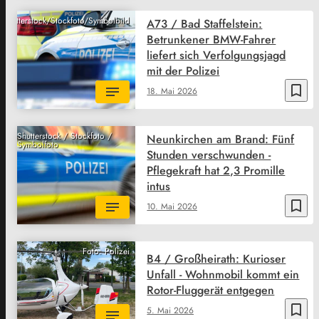
Shutterstock/Stockfoto/Symbolbild
A73 / Bad Staffelstein:
Betrunkener BMW-Fahrer
liefert sich Verfolgungsjagd
mit der Polizei
bookmark_border
18. Mai 2026
Shutterstock / Stockfoto /
Neunkirchen am Brand: Fünf
Symbolfoto
Stunden verschwunden -
Pflegekraft hat 2,3 Promille
intus
bookmark_border
10. Mai 2026
Foto: Polizei
B4 / Großheirath: Kurioser
Unfall - Wohnmobil kommt ein
Rotor-Fluggerät entgegen
bookmark_border
5. Mai 2026