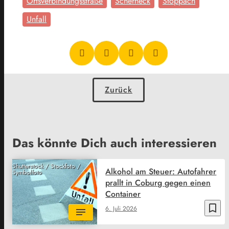
Ortsverbindungsstraße
Scherneck
Stöppach
Unfall
Zurück
Das könnte Dich auch interessieren
Shutterstock / Stockfoto /
Alkohol am Steuer: Autofahrer
Symbolfoto
prallt in Coburg gegen einen
Container
bookmark_border
6. Juli 2026