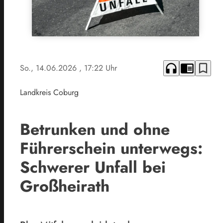
headphones
chrome_reader_mode
bookmark_border
So., 14.06.2026
, 17:22 Uhr
Landkreis Coburg
Betrunken und ohne
Führerschein unterwegs:
Schwerer Unfall bei
Großheirath