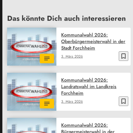
Das könnte Dich auch interessieren
Kommunalwahl 2026:
Oberbürgermeisterwahl in der
Stadt Forchheim
bookmark_border
3. März 2026
Kommunalwahl 2026:
Landratswahl im Landkreis
Forchheim
bookmark_border
3. März 2026
Kommunalwahl 2026:
Bürgermeisterwahl in der