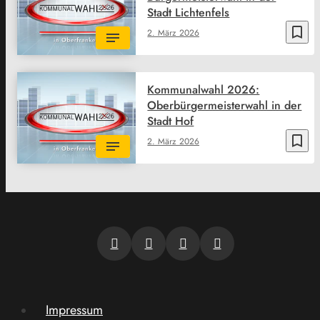
Stadt Lichtenfels
bookmark_border
2. März 2026
Kommunalwahl 2026:
Oberbürgermeisterwahl in der
Stadt Hof
bookmark_border
2. März 2026
Impressum