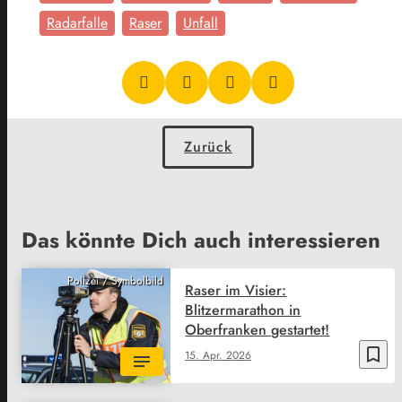
Radarfalle
Raser
Unfall
Zurück
Das könnte Dich auch interessieren
Polizei / Symbolbild
Raser im Visier:
Blitzermarathon in
Oberfranken gestartet!
bookmark_border
15. Apr. 2026