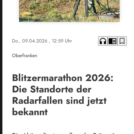
headphones
chrome_reader_mode
bookmark_border
Do., 09.04.2026
, 12:59 Uhr
Oberfranken
Blitzermarathon 2026:
Die Standorte der
Radarfallen sind jetzt
bekannt