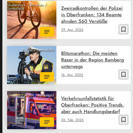
Shutterstock / Stockfoto /
Zweiradkontrollen der Polizei
Symbolbild
in Oberfranken: 134 Beamte
ahnden 560 Verstöße
bookmark_border
29. Apr. 2026
Polizei / Symbolbild
Blitzmarathon: Die meisten
Raser in der Region Bamberg
unterwegs
bookmark_border
16. Apr. 2026
News5 / Archiv / Symbilbild
Verkehrsunfallstatistik für
Oberfranken: Positive Trends,
aber auch Handlungsbedarf
bookmark_border
26. Feb. 2026