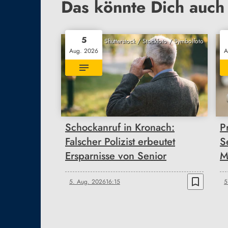
Das könnte Dich auch 
5
Shutterstock / Stockfoto / Symbolfoto
Aug. 2026
A
Schockanruf in Kronach:
P
Falscher Polizist erbeutet
S
Ersparnisse von Senior
M
bookmark_border
5. Aug. 2026
16:15
5