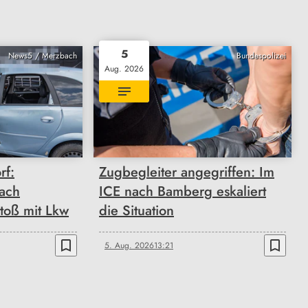
5
News5 / Merzbach
Bundespolizei
Aug. 2026
rf:
Zugbegleiter angegriffen: Im
nach
ICE nach Bamberg eskaliert
toß mit Lkw
die Situation
bookmark_border
bookmark_border
5. Aug. 2026
13:21