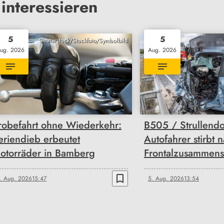
interessieren
5
5
Shutterstock/Stockfoto/Symbolbild
ug. 2026
Aug. 2026
robefahrt ohne Wiederkehr:
B505 / Strullendo
eriendieb erbeutet
Autofahrer stirbt 
otorräder in Bamberg
Frontalzusammens
bookmark_border
. Aug. 2026
15:47
5. Aug. 2026
13:54