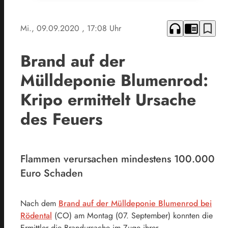
headphones
chrome_reader_mode
bookmark_border
Mi., 09.09.2020
, 17:08 Uhr
Brand auf der
Mülldeponie Blumenrod:
Kripo ermittelt Ursache
des Feuers
Flammen verursachen mindestens 100.000
Euro Schaden
Nach dem
Brand auf der Mülldeponie Blumenrod bei
Rödental
(CO) am Montag (07. September) konnten die
Ermittler die Brandursache im Zuge ihrer