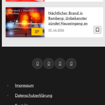
Shutterstock / Stockfoto /
Nächtlicher Brand in
Symbolfoto
Bamberg: Unbekannter
zündet Hauseingang an
bookmark_border
29. Juli 2026
Impressum
Datenschutzerklärung