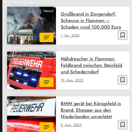
News5
Großbrand in Dorgendorf:
Scheune in Flammen –
Schaden rund 100.000 Euro
bookmark_border
1. Jan. 2026
Shutterstock / Stockfoto /
Mähdrescher in Flammen:
Symbolbild
Feldbrand zwischen Steinfeld
und Schederndorf
bookmark_border
10. Aug. 2025
Shutterstock / Stockfoto /
BMW gerät bei Königsfeld in
Symbolfoto
Brand: Ehepaar aus den
Niederlanden unverletzt
bookmark_border
9. Aug. 2025