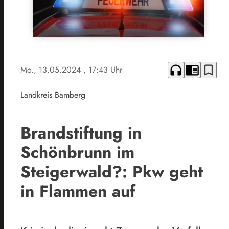
headphones
chrome_reader_mode
bookmark_border
Mo., 13.05.2024
, 17:43 Uhr
Landkreis Bamberg
Brandstiftung in
Schönbrunn im
Steigerwald?: Pkw geht
in Flammen auf