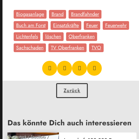
Biogasanlage
Brand
Brandfahnder
Buch am Forst
Einsatzkräfte
Feuer
Feuerwehr
Lichtenfels
löschen
Oberfranken
Sachschaden
TV Oberfranken
TVO
Zurück
Das könnte Dich auch interessieren
Shutterstock / Stockfoto /