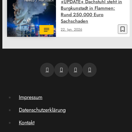
News5 / Merzbach
+UPDATE+ Dachstuhl steht in
Burgkunstadt in Flammen:
Rund 250.000 Euro
Sachschaden
bookmark_border
22. Jan. 2026
Impressum
Datenschutzerklärung
Kontakt