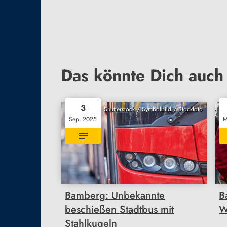
Das könnte Dich auch 
3
Shutterstock / Symbolbild / Stockfoto
Sep. 2025
M
Bamberg: Unbekannte
B
beschießen Stadtbus mit
W
Stahlkugeln