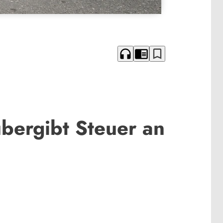
headphones
chrome_reader_mode
bookmark_border
bergibt Steuer an