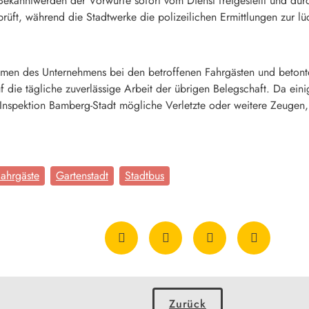
ekanntwerden der Vorwürfe sofort vom Dienst freigestellt und durch
rüft, während die Stadtwerke die polizeilichen Ermittlungen zur lü
amen des Unternehmens bei den betroffenen Fahrgästen und betonte,
auf die tägliche zuverlässige Arbeit der übrigen Belegschaft. Da ein
die Inspektion Bamberg-Stadt mögliche Verletzte oder weitere Zeug
Fahrgäste
Gartenstadt
Stadtbus
Zurück