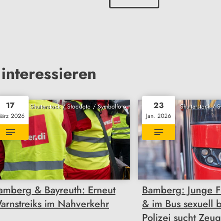
interessieren
17
23
Shutterstock / Stockfoto / Symbolfoto
Shutterstock / 
ärz 2026
Jan. 2026
amberg & Bayreuth: Erneut
Bamberg: Junge 
arnstreiks im Nahverkehr
& im Bus sexuell be
Polizei sucht Zeu