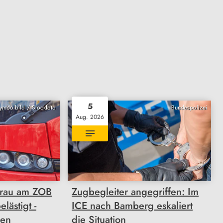
5
Symbolbild / Stockfoto
Bundespolizei
Aug. 2026
Frau am ZOB
Zugbegleiter angegriffen: Im
lästigt -
ICE nach Bamberg eskaliert
gen
die Situation