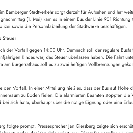
im Bamberger Stadtverkehr sorgt derzeit für Aufsehen und hat wei
gnachmittag (1. Mai) kam es in einem Bus der Linie 901 Richtung G
Polizei sowie die Personalabteilung der Stadtwerke beschäftigen.
s Steuer
ich der Vorfall gegen 14:00 Uhr. Demnach soll der reguläre Busfa
fünfjährigen Kindes war, das Steuer überlassen haben. Die Fahrt unte
rve am Bürgerrathaus soll es zu zwei heftigen Vollbremsungen gek
te den Vorfall. In einer Mitteilung hieß es, dass der Bus auf Höhe
nnenraum zu Boden fielen. Die alarmierten Beamten stoppten die Wei
 bei sich hatte, überhaupt über die nötige Eignung oder eine Erlau
g folgte prompt. Pressesprecher Jan Giersberg zeigte sich erschütte