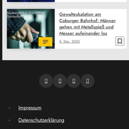
Shutterstock / Stockfoto /
Gewalteskalation am
Symbolfoto
Coburger Bahnhof: Männer
gehen mit Metallspieß und
Messer aufeinander los
bookmark_border
8. Dez. 2025
Impressum
Datenschutzerklärung