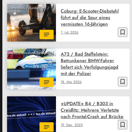
Shutterstock / Symbolfoto /
Coburg: E-Scooter-Diebstahl
Stockfoto
führt auf die Spur eines
vermissten 16-Jährigen
bookmark_border
7. Juli 2026
Shutterstock/Stockfoto/Symbolbild
A73 / Bad Staffelstein:
Betrunkener BMW-Fahrer
liefert sich Verfolgungsjagd
mit der Polizei
bookmark_border
18. Mai 2026
+UPDATE+ B4 / B303 in
Creidlitz: Mehrere Verletzte
nach Frontal-Crash auf Brücke
bookmark_border
19. Dez. 2025