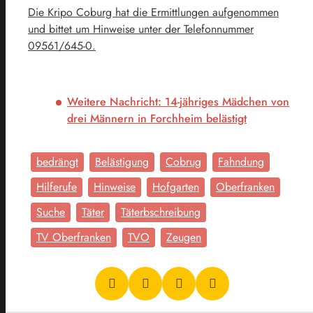
Die Kripo Coburg hat die Ermittlungen aufgenommen
und bittet um Hinweise unter der Telefonnummer
09561/645-0.
Weitere Nachricht: 14-jähriges Mädchen von
drei Männern in Forchheim belästigt
bedrängt
Belästigung
Cobrug
Fahndung
Hilferufe
Hinweise
Hofgarten
Oberfranken
Suche
Täter
Täterbschreibung
TV Oberfranken
TVO
Zeugen