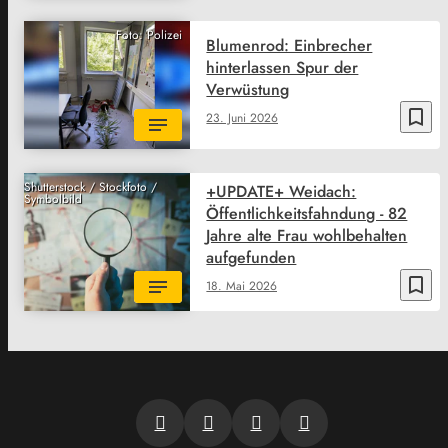
Foto: Polizei
Blumenrod: Einbrecher
hinterlassen Spur der
Verwüstung
bookmark_border
23. Juni 2026
Shutterstock / Stockfoto /
+UPDATE+ Weidach:
Symbolbild
Öffentlichkeitsfahndung - 82
Jahre alte Frau wohlbehalten
aufgefunden
bookmark_border
18. Mai 2026