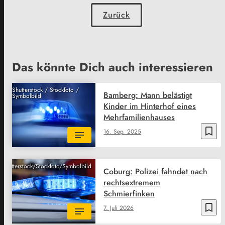
Zurück
Das könnte Dich auch interessieren
Shutterstock / Stockfoto /
Bamberg: Mann belästigt
Symbolbild
Kinder im Hinterhof eines
Mehrfamilienhauses
bookmark_border
16. Sep. 2025
Shutterstock/Stockfoto/Symbolbild
Coburg: Polizei fahndet nach
rechtsextremem
Schmierfinken
bookmark_border
7. Juli 2026