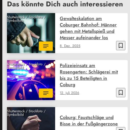
Das könnte Dich auch interessieren
Shutterstock / Stockfoto /
Gewalteskalation am
Symbolfoto
Coburger Bahnhof: Männer
gehen mit Metallspieß und
Messer aufeinander los
bookmark_border
8. Dez. 2025
Shutterstock / Stockfoto /
Polizeieinsatz am
Symbolbild
Rosengarten: Schlägerei mit
bis zu 15 Beteiligten in
Coburg
bookmark_border
12. Juli 2026
Shutterstock / Stockfoto /
Symbolbild
Coburg: Faustschläge und
Bisse in der Fußgängerzone