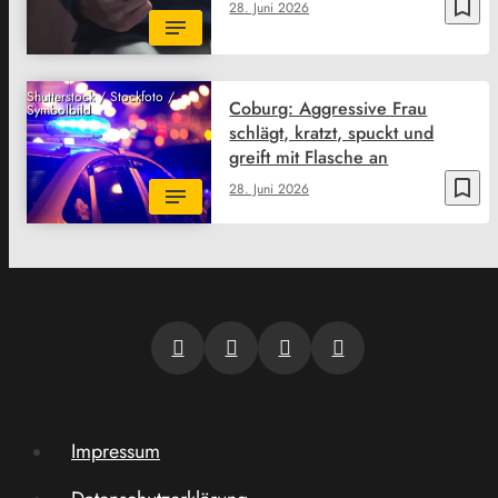
bookmark_border
28. Juni 2026
Shutterstock / Stockfoto /
Coburg: Aggressive Frau
Symbolbild
schlägt, kratzt, spuckt und
greift mit Flasche an
bookmark_border
28. Juni 2026
Impressum