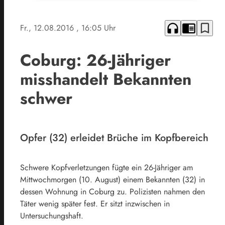
headphones
chrome_reader_mode
bookmark_border
Fr., 12.08.2016
, 16:05 Uhr
Coburg: 26-Jähriger
misshandelt Bekannten
schwer
Opfer (32) erleidet Brüche im Kopfbereich
Schwere Kopfverletzungen fügte ein 26-Jähriger am
Mittwochmorgen (10. August) einem Bekannten (32) in
dessen Wohnung in Coburg zu. Polizisten nahmen den
Täter wenig später fest. Er sitzt inzwischen in
Untersuchungshaft.