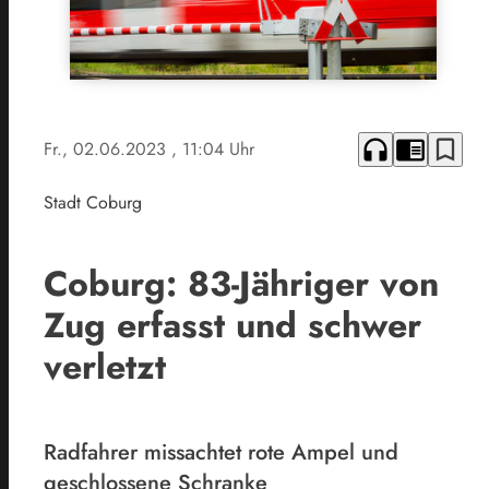
headphones
chrome_reader_mode
bookmark_border
Fr., 02.06.2023
, 11:04 Uhr
Stadt Coburg
Coburg: 83-Jähriger von
Zug erfasst und schwer
verletzt
Radfahrer missachtet rote Ampel und
geschlossene Schranke