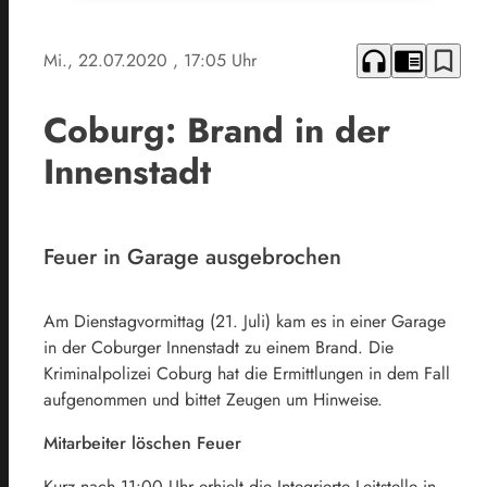
headphones
chrome_reader_mode
bookmark_border
Mi., 22.07.2020
, 17:05 Uhr
Coburg: Brand in der
Innenstadt
Feuer in Garage ausgebrochen
Am Dienstagvormittag (21. Juli) kam es in einer Garage
in der Coburger Innenstadt zu einem Brand. Die
Kriminalpolizei Coburg hat die Ermittlungen in dem Fall
aufgenommen und bittet Zeugen um Hinweise.
Mitarbeiter löschen Feuer
Kurz nach 11:00 Uhr erhielt die Integrierte Leitstelle in