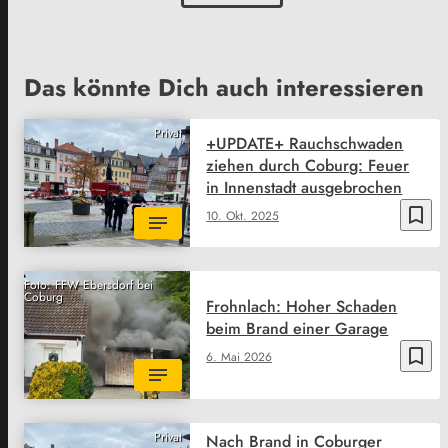
Das könnte Dich auch interessieren
Privat
+UPDATE+ Rauchschwaden
ziehen durch Coburg: Feuer
in Innenstadt ausgebrochen
bookmark_border
10. Okt. 2025
Foto: FFW Ebersdorf bei
Coburg
Frohnlach: Hoher Schaden
beim Brand einer Garage
bookmark_border
6. Mai 2026
Privat
Nach Brand in Coburger