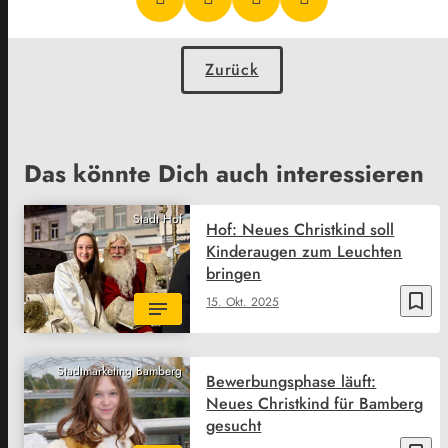
Zurück
Das könnte Dich auch interessieren
Stadt Hof
Hof: Neues Christkind soll
Kinderaugen zum Leuchten
bringen
bookmark_border
15. Okt. 2025
Stadtmarketing Bamberg
Bewerbungsphase läuft:
Neues Christkind für Bamberg
gesucht