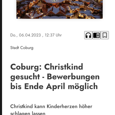
headphones
chrome_reader_mode
bookmark_border
Do., 06.04.2023
, 12:37 Uhr
Stadt Coburg
Coburg: Christkind
gesucht - Bewerbungen
bis Ende April möglich
Christkind kann Kinderherzen höher
schlagen lassen