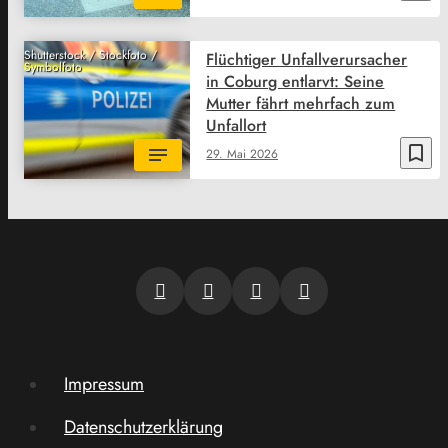
Shutterstock / Stockfoto /
Flüchtiger Unfallverursacher
Symbolfoto
in Coburg entlarvt: Seine
Mutter fährt mehrfach zum
Unfallort
bookmark_border
29. Mai 2026
Impressum
Datenschutzerklärung