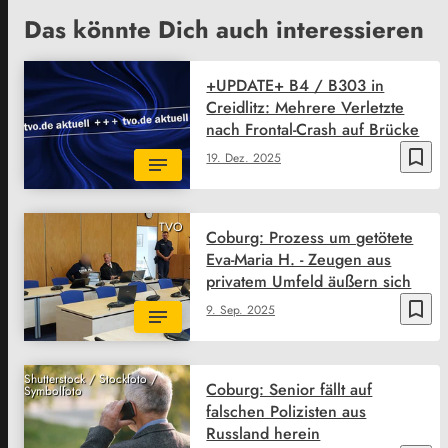
Das könnte Dich auch interessieren
+UPDATE+ B4 / B303 in
Creidlitz: Mehrere Verletzte
nach Frontal-Crash auf Brücke
bookmark_border
19. Dez. 2025
TVO
Coburg: Prozess um getötete
Eva-Maria H. - Zeugen aus
privatem Umfeld äußern sich
bookmark_border
9. Sep. 2025
Shutterstock / Stockfoto /
Coburg: Senior fällt auf
Symbolfoto
falschen Polizisten aus
Russland herein