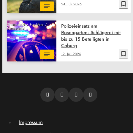
bookmark_border
24. Juli 2026
Shutterstock / Stockfoto /
Polizeieinsatz am
Symbolbild
Rosengarten: Schlägerei mit
bis zu 15 Beteiligten in
Coburg
bookmark_border
12. Juli 2026
Impressum