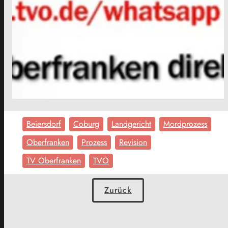
Beiersdorf
Coburg
Landgericht
Mordprozess
Oberfranken
Prozess
Revision
TV Oberfranken
TVO
Zurück