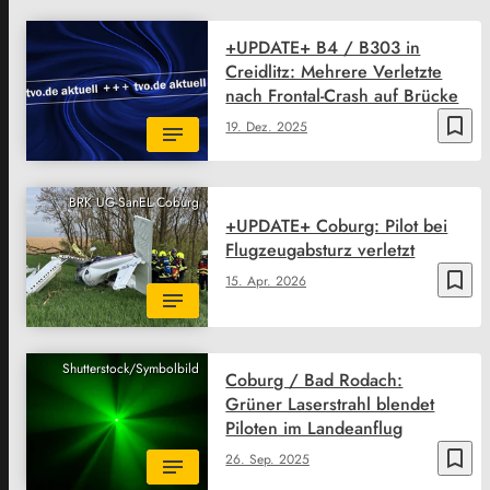
+UPDATE+ B4 / B303 in
Creidlitz: Mehrere Verletzte
nach Frontal-Crash auf Brücke
bookmark_border
19. Dez. 2025
BRK UG-SanEL Coburg
+UPDATE+ Coburg: Pilot bei
Flugzeugabsturz verletzt
bookmark_border
15. Apr. 2026
Shutterstock/Symbolbild
Coburg / Bad Rodach:
Grüner Laserstrahl blendet
Piloten im Landeanflug
bookmark_border
26. Sep. 2025