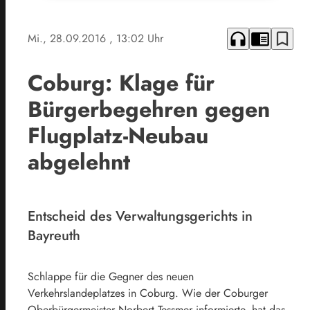
headphones
chrome_reader_mode
bookmark_border
Mi., 28.09.2016
, 13:02 Uhr
Coburg: Klage für
Bürgerbegehren gegen
Flugplatz-Neubau
abgelehnt
Entscheid des Verwaltungsgerichts in
Bayreuth
Schlappe für die Gegner des neuen
Verkehrslandeplatzes in Coburg. Wie der Coburger
Oberbürgermeister Norbert Tessmer informierte, hat das