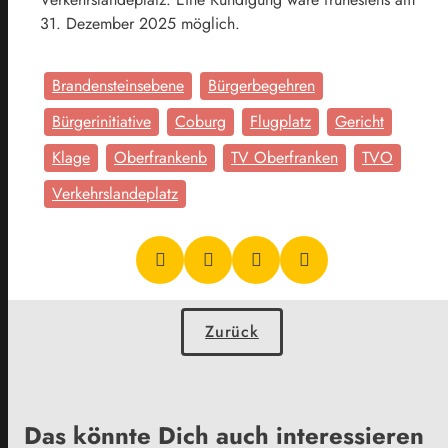
31. Dezember 2025 möglich.
Brandensteinsebene
Bürgerbegehren
Bürgerinitiative
Coburg
Flugplatz
Gericht
Klage
Oberfrankenb
TV Oberfranken
TVO
Verkehrslandeplatz
Zurück
Das könnte Dich auch interessieren