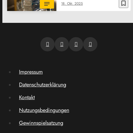
bookmark_border
18. Okt. 2025
Impressum
Datenschutzerklärung
Kontakt
Nutzungsbedingungen
Gewinnspielsatzung