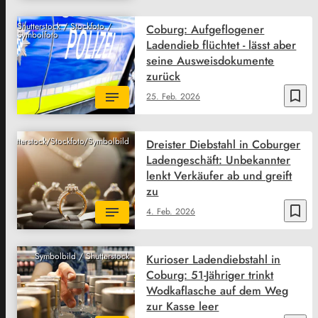
Shutterstock / Stockfoto /
Coburg: Aufgeflogener
Symbolfoto
Ladendieb flüchtet - lässt aber
seine Ausweisdokumente
zurück
bookmark_border
25. Feb. 2026
Shutterstock/Stockfoto/Symbolbild
Dreister Diebstahl in Coburger
Ladengeschäft: Unbekannter
lenkt Verkäufer ab und greift
zu
bookmark_border
4. Feb. 2026
Symbolbild / Shutterstock
Kurioser Ladendiebstahl in
Coburg: 51-Jähriger trinkt
Wodkaflasche auf dem Weg
zur Kasse leer