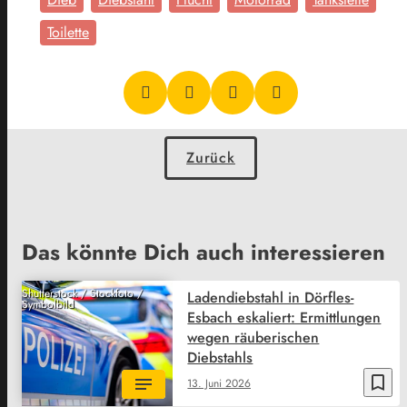
Toilette
Zurück
Das könnte Dich auch interessieren
Shutterstock / Stockfoto /
Ladendiebstahl in Dörfles-
Symbolbild
Esbach eskaliert: Ermittlungen
wegen räuberischen
Diebstahls
bookmark_border
13. Juni 2026