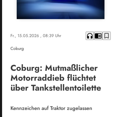
headphones
chrome_reader_mode
bookmark_border
Fr., 15.05.2026
, 08:39 Uhr
Coburg
Coburg: Mutmaßlicher
Motorraddieb flüchtet
über Tankstellentoilette
Kennzeichen auf Traktor zugelassen