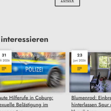
Zurück
interessieren
31
23
Shutterstock / Stockfoto / Symbolfoto
uli 2026
Juni 2026
aute Hilferufe in Coburg:
Blumenrod: Einbr
exuelle Belästigung im
hinterlassen Spur