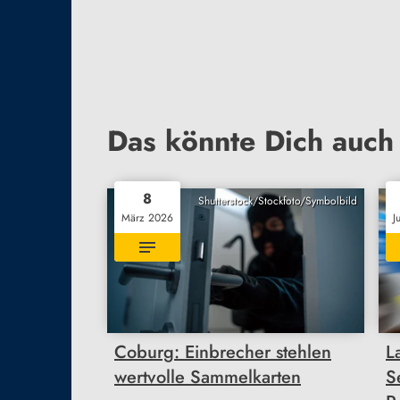
Das könnte Dich auch 
8
Shutterstock/Stockfoto/Symbolbild
März 2026
J
Coburg: Einbrecher stehlen
L
wertvolle Sammelkarten
S