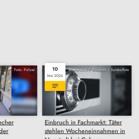
10
Foto: Polizei
Shutterstock / Stockfoto / Symbolfoto
Mai 2026
echer
Einbruch in Fachmarkt: Täter
 der
stehlen Wocheneinnahmen in