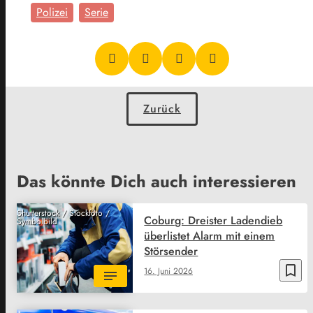
Polizei
Serie
Zurück
Das könnte Dich auch interessieren
Shutterstock / Stockfoto /
Coburg: Dreister Ladendieb
Symbolbild
überlistet Alarm mit einem
Störsender
bookmark_border
16. Juni 2026