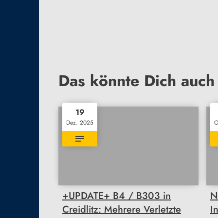
Das könnte Dich auch 
19
Dez. 2025
O
+UPDATE+ B4 / B303 in
N
Creidlitz: Mehrere Verletzte
I