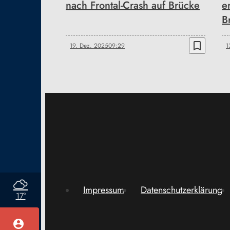
nach Frontal-Crash auf Brücke
e
B
bookmark_border
19. Dez. 2025
09:29
1
Impressum
Datenschutzerklärung
17°
account_circle