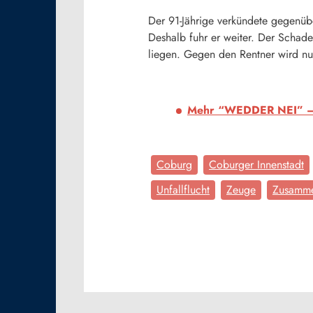
Der 91-Jährige verkündete gegenübe
Deshalb fuhr er weiter. Der Schade
liegen. Gegen den Rentner wird nun
Mehr “WEDDER NEI” – N
Coburg
Coburger Innenstadt
Unfallflucht
Zeuge
Zusamme